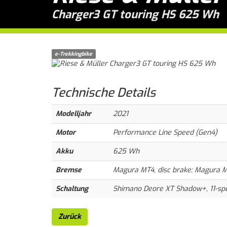
Charger3 GT touring HS 625 Wh
e-Trekkingbike
Technische
Details
Modelljahr
2021
Motor
Performance Line Speed (Gen4)
Akku
625 Wh
Bremse
Magura MT4, disc brake; Magura M
Schaltung
Shimano Deore XT Shadow+, 11-sp
Zurück