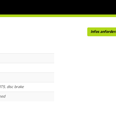
Infos anforder
T5, disc brake
eed