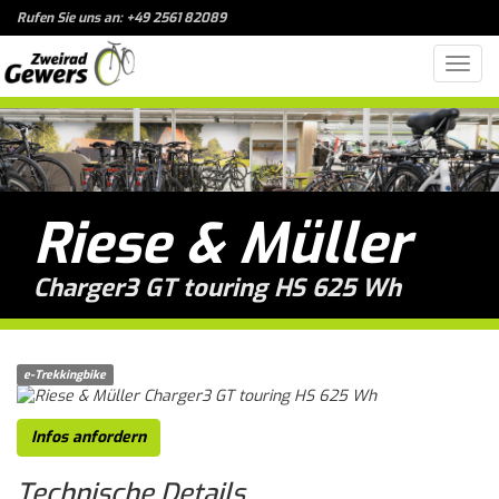
Rufen Sie uns an: +49 2561 82089
Toggl
navig
Riese & Müller
Charger3 GT touring HS 625 Wh
e-Trekkingbike
Infos anfordern
Technische
Details