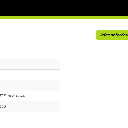
Infos anforder
T5, disc brake
eed