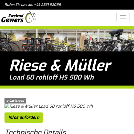
Rufen Sie uns an: +49 2561 82089
Toggl
navig
Riese & Müller
Load 60 rohloff HS 500 Wh
e-Lastenrad
Infos anfordern
Technische
Details