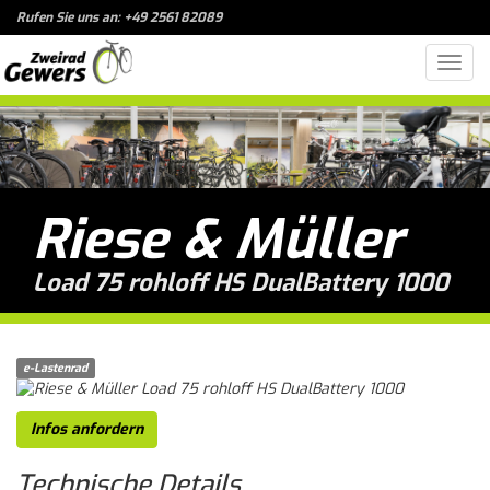
Rufen Sie uns an: +49 2561 82089
Toggl
navig
Riese & Müller
Load 75 rohloff HS DualBattery 1000
e-Lastenrad
Infos anfordern
Technische
Details