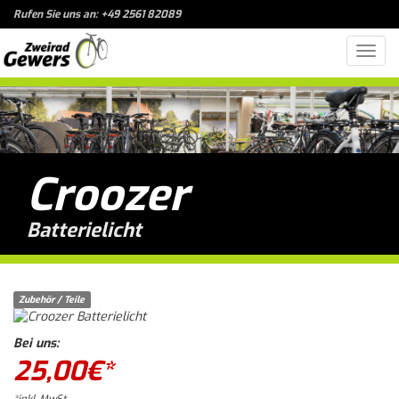
Rufen Sie uns an: +49 2561 82089
Toggl
navig
Croozer
Batterielicht
Zubehör / Teile
Bei uns:
25,00
€*
*inkl. MwSt