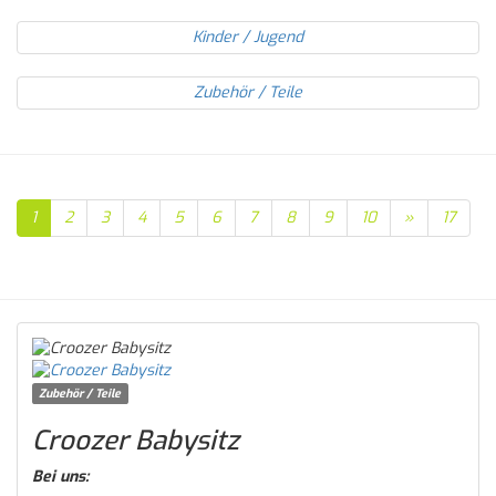
Kinder / Jugend
Zubehör / Teile
1
2
3
4
5
6
7
8
9
10
»
17
Zubehör / Teile
Croozer Babysitz
Bei uns: