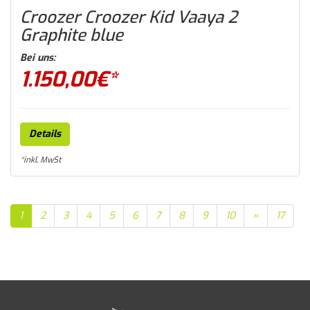
Croozer Croozer Kid Vaaya 2
Graphite blue
Bei uns:
1.150,00
€*
Details
*inkl. MwSt
1
2
3
4
5
6
7
8
9
10
»
17