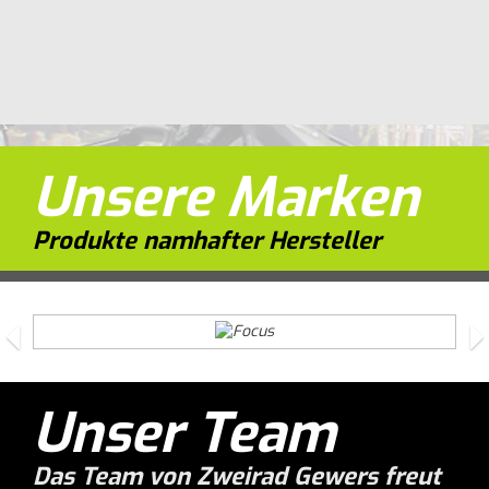
Unsere Marken
Produkte namhafter Hersteller
Previous
N
Unser Team
Das Team von Zweirad Gewers freut