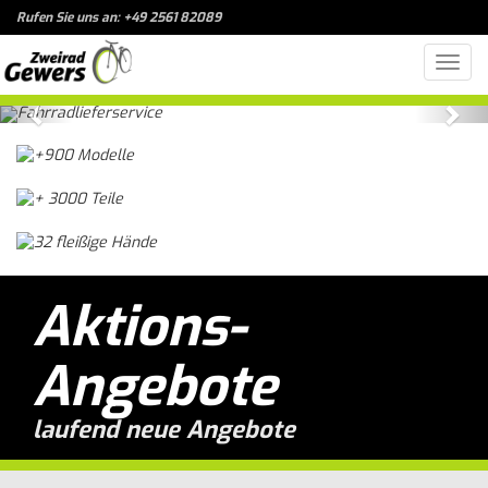
Rufen Sie uns an: +49 2561 82089
Toggl
navig
Previous
Nex
Aktions-
Angebote
laufend neue Angebote