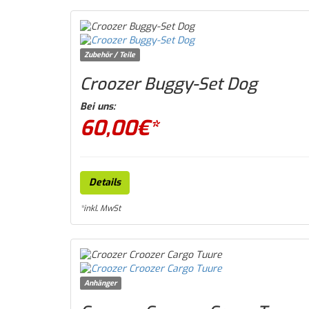
Zubehör / Teile
Croozer Buggy-Set Dog
Bei uns:
60,00
€*
Details
*inkl. MwSt
Anhänger