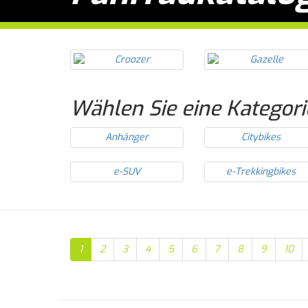
Wählen Sie eine Kategori
Anhänger
Citybikes
e-SUV
e-Trekkingbikes
1
2
3
4
5
6
7
8
9
10