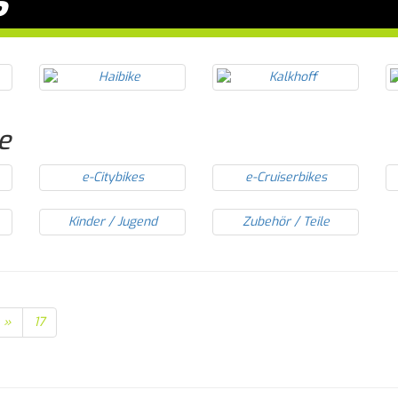
e
e-Citybikes
e-Cruiserbikes
Kinder / Jugend
Zubehör / Teile
»
17