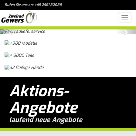
Rufen Sie uns an: +49 2561 82089
Toggl
navig
Previous
Nex
Aktions-
Angebote
laufend neue Angebote