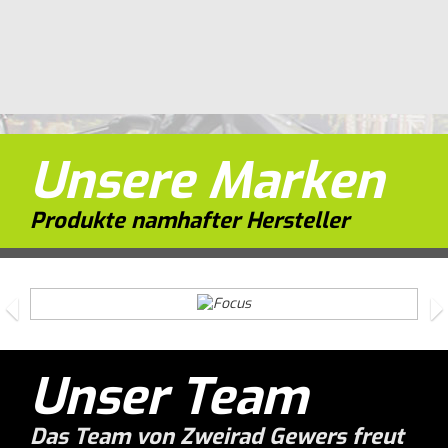
Unsere Marken
Produkte namhafter Hersteller
Previous
N
Unser Team
Das Team von Zweirad Gewers freut