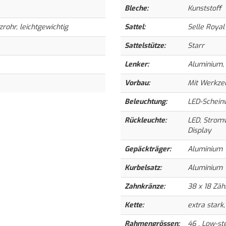
Bleche:
Kunststoff
rohr, leichtgewichtig
Sattel:
Selle Royal
Sattelstütze:
Starr
Lenker:
Aluminium, 
Vorbau:
Mit Werkzeu
Beleuchtung:
LED-Scheinw
Rückleuchte:
LED, Stromv
Display
Gepäckträger:
Aluminium
Kurbelsatz:
Aluminium
Zahnkränze:
38 x 18 Zä
Kette:
extra stark,
Rahmengrössen:
46 , Low-ste