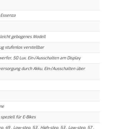
 Essenza
leicht gebogenes Modell
g stufenlos verstellbar
erfer, 50 Lux, Ein-/Ausschalten am Display
ersorgung durch Akku, Ein-/Ausschalten über
hne
 speziell für E-Bikes
p, 49 , Low-step, 53 , High-step, 53 , Low-step, 57 ,