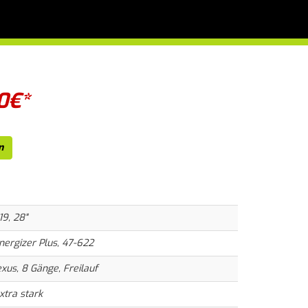
0
€*
n
9, 28"
ergizer Plus, 47-622
us, 8 Gänge, Freilauf
xtra stark