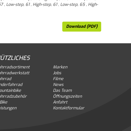
7 , Low-step, 61 , High-step, 61 , Low-step, 65 , High-
Download (PDF)
ÜTZLICHES
ahrradsortiment
Marken
ahrradwerkstatt
Jobs
ahrrad
Filme
nderfahrrad
News
ountainbike
Das Team
ahrradzubehör
Öffnungszeiten
Bike
Anfahrt
istungen
Kontaktformular