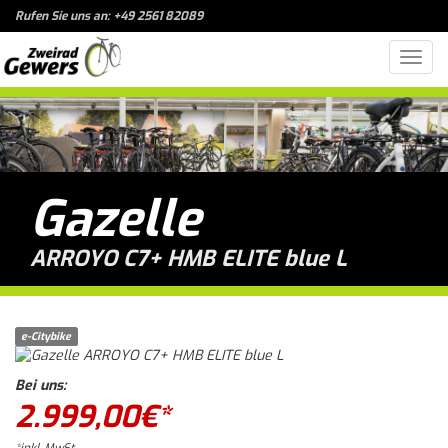
Rufen Sie uns an: +49 2561 82089
Toggl
navig
Gazelle
ARROYO C7+ HMB ELITE blue L
e-Citybike
Bei uns:
2.999,00
€*
*inkl. MwSt