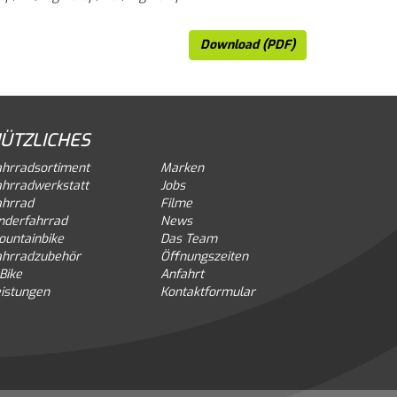
Download (PDF)
ÜTZLICHES
ahrradsortiment
Marken
ahrradwerkstatt
Jobs
ahrrad
Filme
nderfahrrad
News
ountainbike
Das Team
ahrradzubehör
Öffnungszeiten
Bike
Anfahrt
istungen
Kontaktformular