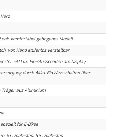
 Herz
Look, komfortabel gebogenes Modell
tch, von Hand stufenlos verstellbar
erfer, 50 Lux, Ein-/Ausschalten am Display
ersorgung durch Akku, Ein-/Ausschalten über
 Träger aus Aluminium
hne
 speziell für E-Bikes
ep, 61 , High-step, 65 , High-step