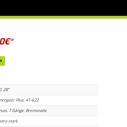
0
€*
n
, 28"
ergizer Plus, 47-622
xus, 7 Gänge, Bremsnabe
xtra stark