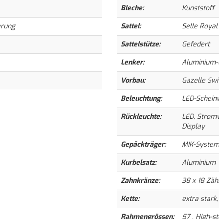
Bleche:
Kunststoff
erung
Sattel:
Selle Royal
Sattelstütze:
Gefedert
Lenker:
Aluminium-
Vorbau:
Gazelle Swi
Beleuchtung:
LED-Scheinw
Rückleuchte:
LED, Stromv
Display
Gepäckträger:
MIK-System
Kurbelsatz:
Aluminium
Zahnkränze:
38 x 18 Zä
Kette:
extra stark,
Rahmengrössen:
57 , High-st