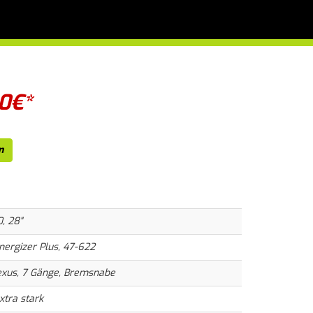
0
€*
n
, 28"
ergizer Plus, 47-622
xus, 7 Gänge, Bremsnabe
xtra stark