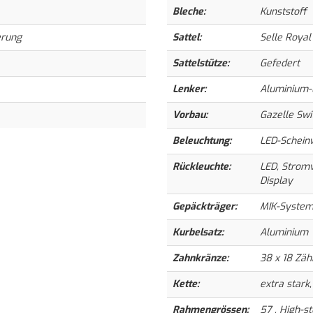
Bleche:
Kunststoff
erung
Sattel:
Selle Royal
Sattelstütze:
Gefedert
Lenker:
Aluminium-
Vorbau:
Gazelle Swi
Beleuchtung:
LED-Scheinw
Rückleuchte:
LED, Stromv
Display
Gepäckträger:
MIK-System
Kurbelsatz:
Aluminium
Zahnkränze:
38 x 18 Zä
Kette:
extra stark,
Rahmengrössen:
57 , High-st