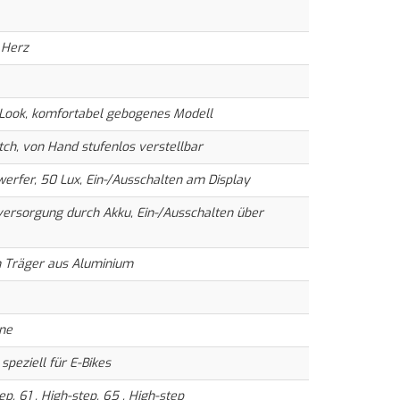
 Herz
Look, komfortabel gebogenes Modell
tch, von Hand stufenlos verstellbar
erfer, 50 Lux, Ein-/Ausschalten am Display
ersorgung durch Akku, Ein-/Ausschalten über
 Träger aus Aluminium
hne
 speziell für E-Bikes
ep, 61 , High-step, 65 , High-step