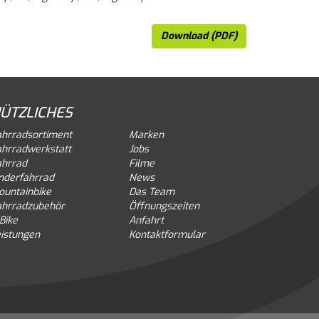
Download (PDF)
ÜTZLICHES
ahrradsortiment
Marken
ahrradwerkstatt
Jobs
ahrrad
Filme
nderfahrrad
News
ountainbike
Das Team
ahrradzubehör
Öffnungszeiten
Bike
Anfahrt
istungen
Kontaktformular