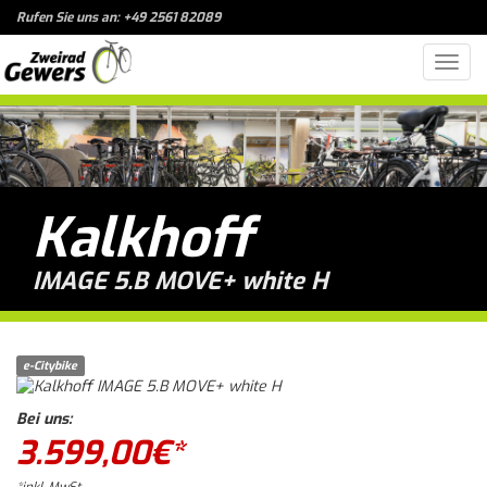
Rufen Sie uns an: +49 2561 82089
Toggl
navig
Kalkhoff
IMAGE 5.B MOVE+ white H
e-Citybike
Bei uns:
3.599,00
€*
*inkl. MwSt