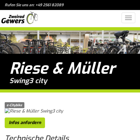
Rufen Sie uns an: +49 2561 82089
Toggl
navig
Riese & Müller
Swing3 city
e-Citybike
Infos anfordern
Technische
Details