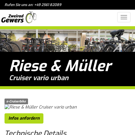
Rufen Sie uns an: +49 2561 82089
Toggl
navig
Riese & Müller
Cruiser vario urban
e-Cruiserbike
Infos anfordern
Technische
Details