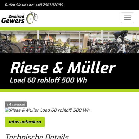
Rufen Sie uns an: +49 2561 82089
Toggl
navig
Riese & Müller
Load 60 rohloff 500 Wh
e-Lastenrad
Infos anfordern
Technische
Details