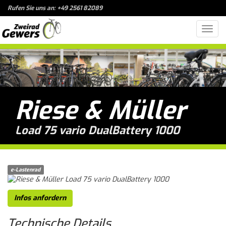
Rufen Sie uns an: +49 2561 82089
Toggl
navig
Riese & Müller
Load 75 vario DualBattery 1000
e-Lastenrad
Infos anfordern
Technische
Details