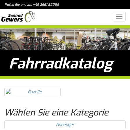
Rufen Sie uns an: +49 2561 82089
Toggl
navig
Fahrradkatalog
Wählen Sie eine Kategorie
Anhänger