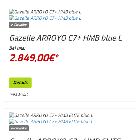
e-Citybike
Gazelle ARROYO C7+ HMB blue L
Bei uns:
2.849,00
€*
Details
*inkl. MwSt
e-Citybike