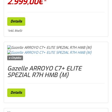
2.999,00
€*
Details
*inkl. MwSt
e-Citybike
Gazelle ARROYO C7+ ELITE
SPEZIAL R7H HMB (M)
Details